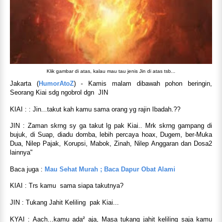
Klik gambar di atas, kalau mau tau jenis Jin di atas tsb...
Jakarta (
HumorAtoZ
) -
Kamis malam dibawah pohon beringin,
Seorang Kiai sdg ngobrol dgn JIN
KIAI : : Jin...takut kah kamu sama orang yg rajin Ibadah.??
JIN : Zaman skrng sy ga takut lg pak Kiai.. Mrk skrng gampang di
bujuk, di Suap, diadu domba, lebih percaya hoax, Dugem, ber-Muka
Dua, Nilep Pajak, Korupsi, Mabok, Zinah, Nilep Anggaran dan Dosa2
lainnya"
Baca juga :
Mau Sehat Murah ; Baca Dapur Obat Alami
KIAI : Trs kamu sama siapa takutnya?
JIN : Tukang Jahit Keliling pak Kiai...
KYAI : Aach...kamu ada² aja, Masa tukang jahit keliling saja kamu