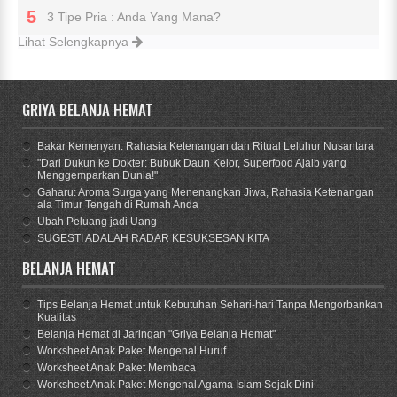
3 Tipe Pria : Anda Yang Mana?
Lihat Selengkapnya
GRIYA BELANJA HEMAT
Bakar Kemenyan: Rahasia Ketenangan dan Ritual Leluhur Nusantara
"Dari Dukun ke Dokter: Bubuk Daun Kelor, Superfood Ajaib yang
Menggemparkan Dunia!"
Gaharu: Aroma Surga yang Menenangkan Jiwa, Rahasia Ketenangan
ala Timur Tengah di Rumah Anda
Ubah Peluang jadi Uang
SUGESTI ADALAH RADAR KESUKSESAN KITA
BELANJA HEMAT
Tips Belanja Hemat untuk Kebutuhan Sehari-hari Tanpa Mengorbankan
Kualitas
Belanja Hemat di Jaringan "Griya Belanja Hemat"
Worksheet Anak Paket Mengenal Huruf
Worksheet Anak Paket Membaca
Worksheet Anak Paket Mengenal Agama Islam Sejak Dini