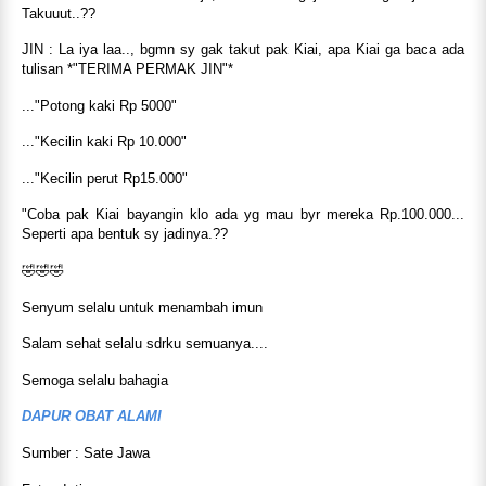
Takuuut..??
JIN : La iya laa.., bgmn sy gak takut pak Kiai, apa Kiai ga baca ada
tulisan *"TERIMA PERMAK JIN"*
..."Potong kaki Rp 5000"
..."Kecilin kaki Rp 10.000"
..."Kecilin perut Rp15.000"
"Coba pak Kiai bayangin klo ada yg mau byr mereka Rp.100.000...
Seperti apa bentuk sy jadinya.??
🤣🤣🤣
Senyum selalu untuk menambah imun
Salam sehat selalu sdrku semuanya....
Semoga selalu bahagia
DAPUR OBAT ALAMI
Sumber : Sate Jawa