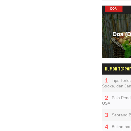
HUMOR TERPO
Tips Terl
Stroke, dan Ja
Pola Pendi
USA
Seorang 
Bukan han