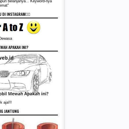
apun belanjanya... Keyword-nya
Hemat"
 DI INSTAGRAM👇🏻
 Dewasa
WAH APAKAH INI?
k aja!!!
NG JANTUNG