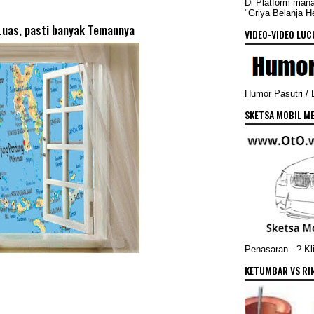
Di Platform man
"Griya Belanja 
uas, pasti banyak Temannya
VIDEO-VIDEO LUCU
Humor Pasutri /
SKETSA MOBIL ME
Penasaran...? Kli
KETUMBAR VS RI