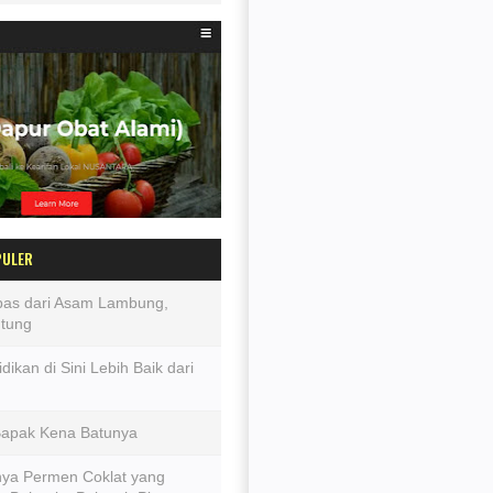
PULER
epas dari Asam Lambung,
ntung
dikan di Sini Lebih Baik dari
Bapak Kena Batunya
ya Permen Coklat yang