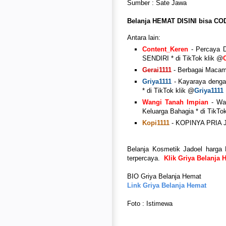
Sumber : Sate Jawa
Belanja HEMAT DISINI bisa CO
Antara lain:
Content_Keren
- Percaya D
SENDIRI * di TikTok klik @
Gerai1111
- Berbagai Macam 
Griya1111
- Kayaraya deng
* di TikTok klik @
Griya1111
Wangi Tanah Impian
- Wan
Keluarga Bahagia * di TikTo
Kopi1111
- KOPINYA PRIA J
Belanja Kosmetik Jadoel harga 
terpercaya.
Klik Griya Belanja
BIO Griya Belanja Hemat
Link Griya Belanja Hemat
Foto : Istimewa