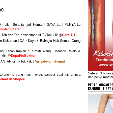
D👇
iri bikin Belanja jadi Hemat * GAYA Lo..! PUNYA Lo
Content_Keren
Teh dan Teh Kewanitaan di TikTok klik @
Gerai1111
an Kekuatan LOA * Kaya & Bahagia Hak Semua Orang
gi Tanah Impian * Rumah Wangi Menarik Rejeki &
k klik @
DupaHioBukhur
ANTAN di TikTok klik @
griyabelanjahemat
Setelah 3 bulan 
Ekonomis yang masih eksis sampai saat ini, artinya
dari penyumbata
 Hemat di Shopee
PERTOLONGAN P
KAMBUH - FIRST 