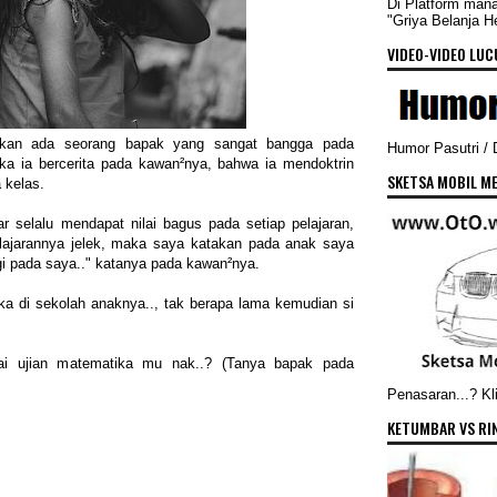
Di Platform man
"Griya Belanja 
VIDEO-VIDEO LUCU
hkan ada seorang bapak yang sangat bangga pada
Humor Pasutri /
ka ia bercerita pada kawan²nya, bahwa ia mendoktrin
SKETSA MOBIL ME
 kelas.
 selalu mendapat nilai bagus pada setiap pelajaran,
elajarannya jelek, maka saya katakan pada anak saya
agi pada saya.." katanya pada kawan²nya.
ika di sekolah anaknya.., tak berapa lama kemudian si
lai ujian matematika mu nak..? (Tanya bapak pada
Penasaran...? Kli
KETUMBAR VS RI