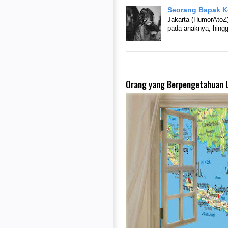
Seorang Bapak K
Jakarta (HumorAtoZ)
pada anaknya, hingg
Orang yang Berpengetahuan L