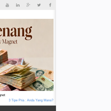
gnet
3 Tipe Pria : Anda Yang Mana?
Seorang Bapak Kena Batunya
Tips Terle