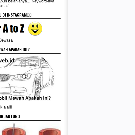
apun belanjanya... Keyword-nya
Hemat"
 DI INSTAGRAM👇🏻
 Dewasa
WAH APAKAH INI?
k aja!!!
NG JANTUNG