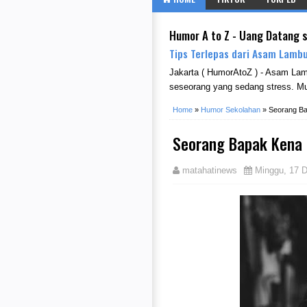
Humor A to Z - Uang Datang 
Tips Terlepas dari Asam Lambu
Jakarta ( HumorAtoZ ) - Asam La
seseorang yang sedang stress. Mu
Home
»
Humor Sekolahan
»
Seorang B
Seorang Bapak Kena
matahatinews
Minggu, 17 