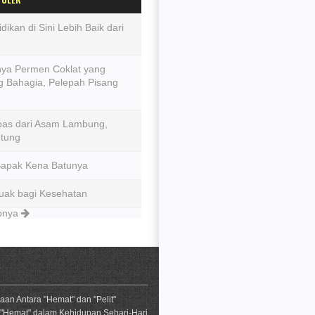
dikan di Sini Lebih Baik dari
ya Permen Coklat yang
 Bahagia, Pelepah Pisang
epas dari Asam Lambung,
ntung
Bapak Kena Batunya
uak bagi Kesehatan
apnya
an Antara "Hemat" dan "Pelit"
"Hemat" dalam Kehidupan Sehari-Hari