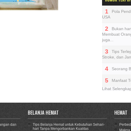
Pola Pendi
USA
Bukan han
Membuat Orang
juga...
Tips Terl
Stroke, dan Ja
Seorang 
Manfaat T
Lihat Selengk
BELANJA HEMAT
HEMAT
angan dan
Tips Belanja Hemat untuk Kebutuhan Sehari-
Perbeda
hari Tanpa Mengorbankan Kualitas
Makna 