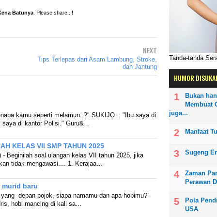
Kena Batunya
. Please share...!
NEXT
Tanda-tanda Se
Tips Terlepas dari Asam Lambung, Stroke,
dan Jantung
HUMOR DISUKA
Bukan han
Membuat O
juga...
napa kamu seperti melamun..?" SUKIJO : "Ibu saya di
saya di kantor Polisi." Guru&…
Manfaat T
H KELAS VII SMP TAHUN 2025
Sugeng E
- Beginilah soal ulangan kelas VII tahun 2025, jika
an tidak mengawasi.... 1. Kerajaa…
Zaman Pan
Perawan D
 murid baru
yang depan pojok, siapa namamu dan apa hobimu?”
Pola Pendi
is, hobi mancing di kali sa…
USA