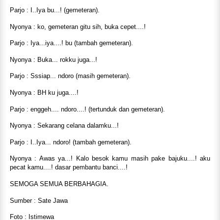
Parjo : I..Iya bu...! (gemeteran).
Nyonya : ko, gemeteran gitu sih, buka cepet....!
Parjo : Iya...iya....! bu (tambah gemeteran).
Nyonya : Buka... rokku juga...!
Parjo : Sssiap... ndoro (masih gemeteran).
Nyonya : BH ku juga....!
Parjo : enggeh.... ndoro....! (tertunduk dan gemeteran).
Nyonya : Sekarang celana dalamku...!
Parjo : I..Iya... ndoro! (tambah gemeteran).
Nyonya : Awas ya...! Kalo besok kamu masih pake bajuku....! aku
pecat kamu....! dasar pembantu banci....!
SEMOGA SEMUA BERBAHAGIA.
Sumber : Sate Jawa
Foto : Istimewa