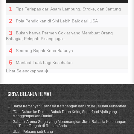
Tips Terlepas dari Asam Lambung, Stroke, dan Jantung
Pola Pendidikan di Sini Lebih Baik dari USA
Bukan hanya Permen Coklat yang Membuat Orang
Bahagia, Pelepah Pisang juga...
Seorang Bapak Kena Batunya
Manfaat Tuak bagi Kesehatan
Lihat Selengkapnya
GRIYA BELANJA HEMAT
Bakar Kemenyan: Rahasia Ketenangan dan Ritual Leluhur Nusantara
"Dari Dukun ke Dokter: Bubuk Daun Kelor, Superfood Ajaib yang
Menggemparkan Dunia!"
Gaharu: Aroma Surga yang Menenangkan Jiwa, Rahasia Ketenangan
ala Timur Tengah di Rumah Anda
Ubah Peluang jadi Uang