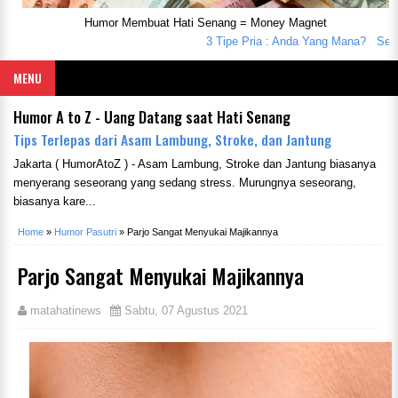
Humor Membuat Hati Senang = Money Magnet
3 Tipe Pria : Anda Yang Mana?
Seorang
MENU
Humor A to Z - Uang Datang saat Hati Senang
Tips Terlepas dari Asam Lambung, Stroke, dan Jantung
Jakarta ( HumorAtoZ ) - Asam Lambung, Stroke dan Jantung biasanya
menyerang seseorang yang sedang stress. Murungnya seseorang,
biasanya kare...
Home
»
Humor Pasutri
»
Parjo Sangat Menyukai Majikannya
Parjo Sangat Menyukai Majikannya
matahatinews
Sabtu, 07 Agustus 2021