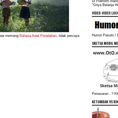
Di Platform man
"Griya Belanja 
VIDEO-VIDEO LUCU
Humor Pasutri /
jawa memang
Bahasa Awal Peradaban
, tidak percaya
SKETSA MOBIL ME
Penasaran...? Kli
KETUMBAR VS RI