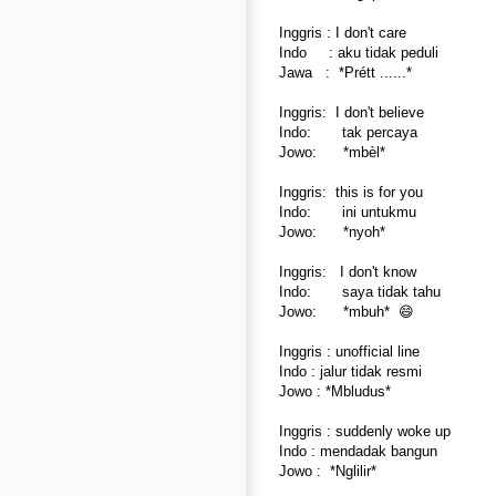
Inggris : I don't care
Indo : aku tidak peduli
Jawa : ​ *Prétt ......​*
Inggris: I don't believe
Indo: tak percaya
Jowo: ​ *mbèl​*
Inggris: this is for you
Indo: ini untukmu
Jowo: ​ *nyoh​*
Inggris: I don't know
Indo: saya tidak tahu
Jowo: ​ *mbuh* 😄
Inggris : unofficial line
Indo : jalur tidak resmi
Jowo : *Mbludus*
Inggris : suddenly woke up
Indo : mendadak bangun
Jowo : *Nglilir*