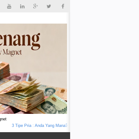
gnet
3 Tipe Pria : Anda Yang Mana?
Seorang Bapak Kena Batunya
Tips Terle