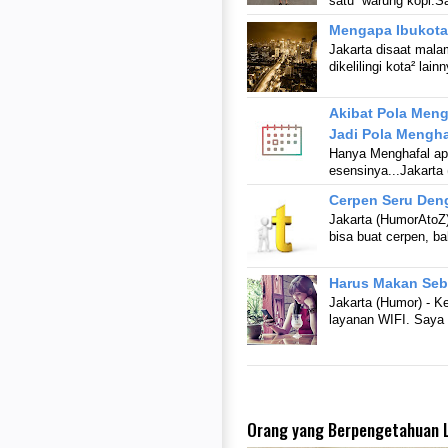
satu warung kopi.
Mengapa Ibukota
Jakarta disaat mal
dikelilingi kota² l
Akibat Pola Meng
Jadi Pola Mengha
Hanya Menghafal apa
esensinya...Jakart
Cerpen Seru Den
Jakarta (HumorAtoZ)
bisa buat cerpen, b
Harus Makan Seb
Jakarta (Humor) - K
layanan WIFI. Saya
Orang yang Berpengetahuan L