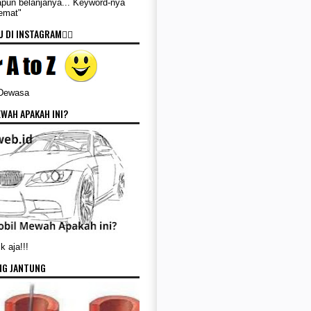
apun belanjanya... Keyword-nya
Hemat"
 DI INSTAGRAM👇🏻
 Dewasa
WAH APAKAH INI?
k aja!!!
NG JANTUNG