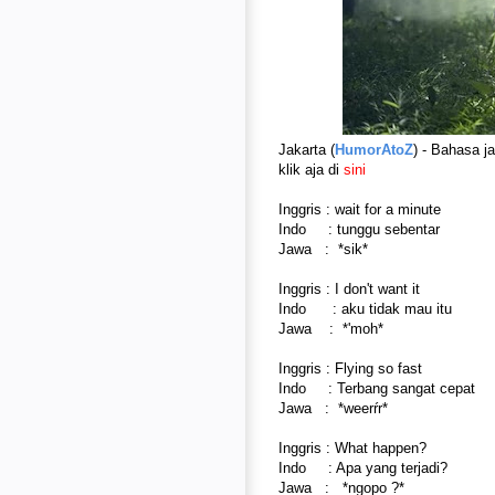
Jakarta (
HumorAtoZ
) - Bahasa 
klik aja di
sini
Inggris : wait for a minute
Indo : tunggu sebentar
Jawa : ​ *sik​*
Inggris : I don't want it
Indo : aku tidak mau itu
Jawa : ​ *'moh​*
Inggris : Flying so fast
Indo : Terbang sangat cepat
Jawa : ​ *weerŕr​*
Inggris : What happen?
Indo : Apa yang terjadi?
Jawa : ​ *ngopo ?​*