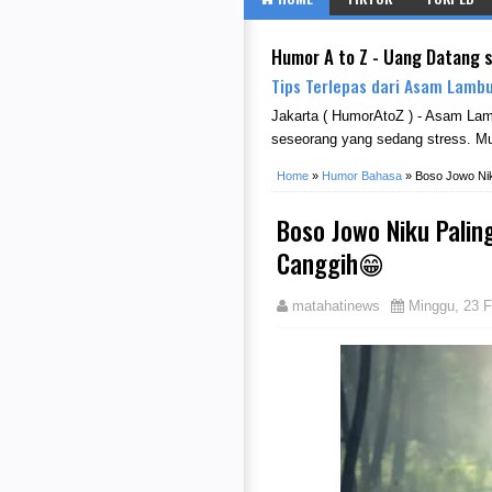
Humor A to Z - Uang Datang 
Tips Terlepas dari Asam Lambu
Jakarta ( HumorAtoZ ) - Asam La
seseorang yang sedang stress. Mu
Home
»
Humor Bahasa
»
Boso Jowo Nik
Boso Jowo Niku Palin
Canggih😁
matahatinews
Minggu, 23 F