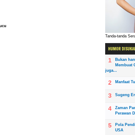
ucu
Tanda-tanda Se
HUMOR DISUKA
Bukan han
Membuat O
juga...
Manfaat T
Sugeng E
Zaman Pan
Perawan D
Pola Pendi
USA