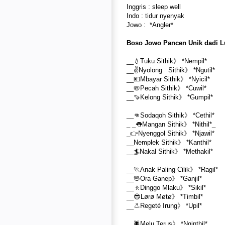
Inggris : sleep well
Indo : tidur nyenyak
Jowo : *Angler*
Boso Jowo Pancen Unik dadi L
__💧Tuku Sithik》 *Nempil*
__✌Nyolong Sithik》 *Ngutil*
__💶Mbayar Sithik》 *Nyicil*
__📛Pecah Sithik》 *Cuwil*
__🍠Kelong Sithik》 *Gumpil*
__👊Sodaqoh Sithik》 *Cethil*
_ _👅Mangan Sithik》 *Nithil*_
_👉Nyenggol Sithik》 *Njawil*
__Nemplek Sithik》 *Kanthil*
__🏄Nakal Sithik》 *Methakil*
__🏃Anak Paling Cilik》 *Ragil*
__🖖Ora Ganep》 *Ganjil*
__🚶Dinggo Mlaku》 *Sikil*
__😎Lørø Møtø》 *Timbil*
__👃Regeté Irung》 *Upil*
__🕷Melu Terus》 *Nginthil*