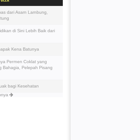
epas dari Asam Lambung,
ntung
dikan di Sini Lebih Baik dari
Bapak Kena Batunya
ya Permen Coklat yang
 Bahagia, Pelepah Pisang
uak bagi Kesehatan
apnya