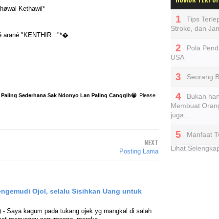
høwal Kethawil*
Tips Terl
Stroke, dan Ja
wé arané "KENTHIR..."*�
Pola Pendi
USA
Seorang 
Bukan han
Paling Sederhana Sak Ndonyo Lan Paling Canggih😁
. Please
Membuat Orang
juga...
Manfaat T
NEXT
Lihat Selengk
Posting Lama
ngemudi Ojol, selalu Sisihkan Uang untuk
 - Saya kagum pada tukang ojek yg mangkal di salah