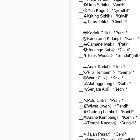
__🔂Urun Sithik》 *Andil*
__😲Yèn Kaget》 *Njøndhil*
__🐏Kriting Sithik》 *Kriwil*
__🐀Tikus Cilik》 *Cindhil*
__🐸Kødøk Cilik》 *Precil*
__🐺ßøngsøné Kidang》 *Kancil*
__🐋Gamane Iwak》 *Patil*
__🐵Jenenge ßutø》 *Cakil*
__🐐Telèk Wedus》 *Srinthil*(inth
__🐊Anak Kadal》 *Tobil*
__🐮Pipi Tembem 》 *Gembil*
__🎲Watu Cilik》 *Krikil*
__🏑Alat nggoreng》 *Suthil*
__🔫Senjata Api》 *ßedhil*
__🔨Palu Cilik》 *Pethil*
__🍒Wiwét Uwøh》 *Pentil*
__🍀Gødøng Lumbu》 *ßuntil*
__🌼Arané Kembang》 *Kanthil*
__🌰Témpé Kacang》 *ßungkil*
__🍡Jajan Pasar》 *Cenil*
__🍯Wadah Gudeg》 *Kendhil*