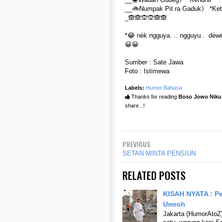
__🚲Numpak Pit ra Gaduk》 *Ket
_🙈🙈🙊🙊🙈🙈
*😂 nèk ngguya. .. ngguyu.. dé
😀😀
Sumber : Sate Jawa
Foto : Istimewa
Labels:
Humor Bahasa
Thanks for reading
Boso Jowo Niku 
share...!
PREVIOUS
SETAN MINTA PENSIUN
RELATED POSTS
KISAH NYATA : Pe
Umroh
Jakarta (HumorAtoZ)