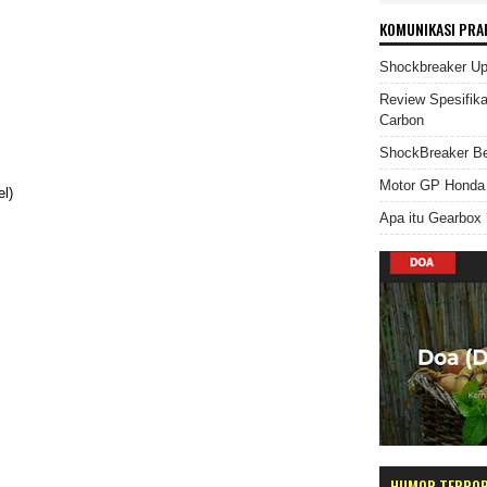
KOMUNIKASI PRA
Shockbreaker U
Review Spesifik
Carbon
ShockBreaker Be
Motor GP Honda 
el)
Apa itu Gearbox 
HUMOR TERPO