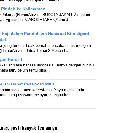
Saat menunggu penumpang, mereka …
 Pindah ke Kalimantan
amJakarta (HumorAtoZ) - IBUKOTA JAKARTA saat ini
ainnya, yg disebut *JABODETABEK,*atau J…
-Kaji dalam Pendidikan Nasional Kita diganti
fal
 yang tertera, tidak pernah mencoba untuk mengerti
a (HumorAtoZ) - Untuk Teman2 Mohon ba…
gan Huruf T
 - Luar biasa bahasa Indonesia, hanya dengan huruf T
ahasa lain, belum tentu bisa…
elum Dapat Password WIFI
emarin siang, saya ke restoran. Saya melihat ada
 meminta password. pelayan mengatakan…
uas, pasti banyak Temannya