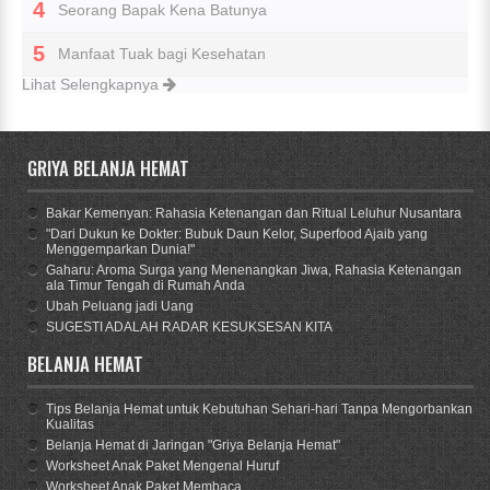
Seorang Bapak Kena Batunya
Manfaat Tuak bagi Kesehatan
Lihat Selengkapnya
GRIYA BELANJA HEMAT
Bakar Kemenyan: Rahasia Ketenangan dan Ritual Leluhur Nusantara
"Dari Dukun ke Dokter: Bubuk Daun Kelor, Superfood Ajaib yang
Menggemparkan Dunia!"
Gaharu: Aroma Surga yang Menenangkan Jiwa, Rahasia Ketenangan
ala Timur Tengah di Rumah Anda
Ubah Peluang jadi Uang
SUGESTI ADALAH RADAR KESUKSESAN KITA
BELANJA HEMAT
Tips Belanja Hemat untuk Kebutuhan Sehari-hari Tanpa Mengorbankan
Kualitas
Belanja Hemat di Jaringan "Griya Belanja Hemat"
Worksheet Anak Paket Mengenal Huruf
Worksheet Anak Paket Membaca