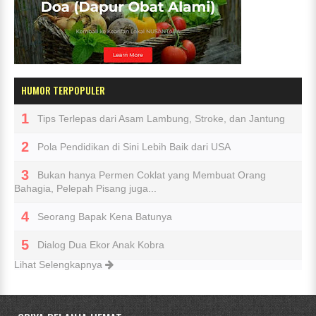
HUMOR TERPOPULER
Tips Terlepas dari Asam Lambung, Stroke, dan Jantung
Pola Pendidikan di Sini Lebih Baik dari USA
Bukan hanya Permen Coklat yang Membuat Orang
Bahagia, Pelepah Pisang juga...
Seorang Bapak Kena Batunya
Dialog Dua Ekor Anak Kobra
Lihat Selengkapnya