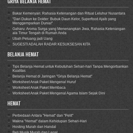
GRIYA BELANJA HEMAT
Bakar Kemenyan: Rahasia Ketenangan dan Ritual Leluhur Nusantara
"Dari Dukun ke Dokter: Bubuk Daun Kelor, Superfood Ajaib yang
Menggemparkan Dunia!"
Gaharu: Aroma Surga yang Menenangkan Jiwa, Rahasia Ketenangan
ala Timur Tengah di Rumah Anda
Ubah Peluang jadi Uang
SUGESTI ADALAH RADAR KESUKSESAN KITA
BELANJA HEMAT
Tips Belanja Hemat untuk Kebutuhan Sehari-hari Tanpa Mengorbankan
Kualitas
Belanja Hemat di Jaringan "Griya Belanja Hemat"
Worksheet Anak Paket Mengenal Huruf
Worksheet Anak Paket Membaca
Worksheet Anak Paket Mengenal Agama Islam Sejak Dini
HEMAT
Perbedaan Antara "Hemat" dan "Pelit"
Makna "Hemat" dalam Kehidupan Sehari-Hari
Hosting Murah dan Handal
Beli Musik Murah dan Legal