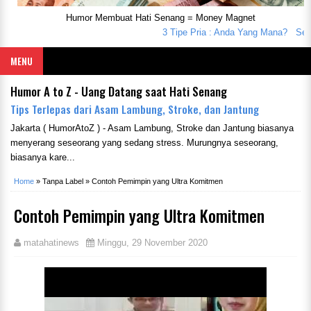
Humor Membuat Hati Senang = Money Magnet
3 Tipe Pria : Anda Yang Mana?
Seoran
MENU
Humor A to Z - Uang Datang saat Hati Senang
Tips Terlepas dari Asam Lambung, Stroke, dan Jantung
Jakarta ( HumorAtoZ ) - Asam Lambung, Stroke dan Jantung biasanya
menyerang seseorang yang sedang stress. Murungnya seseorang,
biasanya kare...
Home
»
Tanpa Label
»
Contoh Pemimpin yang Ultra Komitmen
Contoh Pemimpin yang Ultra Komitmen
matahatinews
Minggu, 29 November 2020