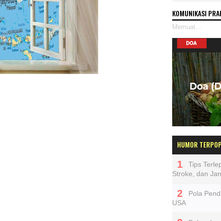
KOMUNIKASI PRA
Memuat...
HUMOR TERPO
Tips Terl
Stroke, dan Ja
Pola Pendi
USA