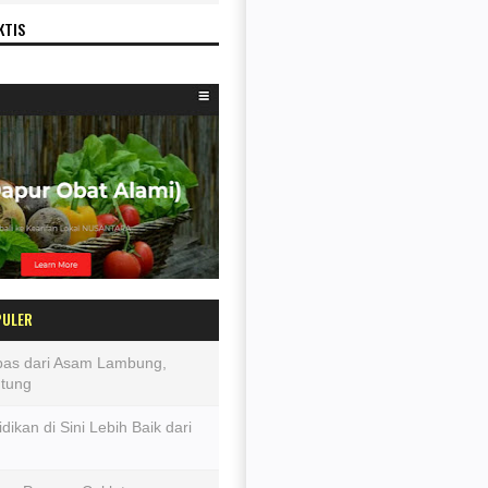
KTIS
PULER
epas dari Asam Lambung,
ntung
dikan di Sini Lebih Baik dari