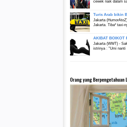
cewek naik dalam s
Turis Arab bikin 
Jakarta (HumorAtoZ) 
Jakarta. Tiba² taxi-
AKIBAT BOIKOT
Jakarta (WWT) - Sak
istrinya : "Umi na
Orang yang Berpengetahuan L