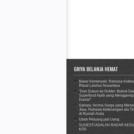
GRIYA BELANJA HEMAT
Bakar Kemenyan: Rahasia Keten
Ritual Leluhur Nusantara
"Dari Dukun ke Dokter: Bubuk Dau
Superfood Ajaib yang Menggemp
Dunia!"
Gaharu: Aroma Surga yang Men
Jiwa, Rahasia Ketenangan ala T
di Rumah Anda
Ubah Peluang jadi Uang
SUGESTI ADALAH RADAR KES
KITA