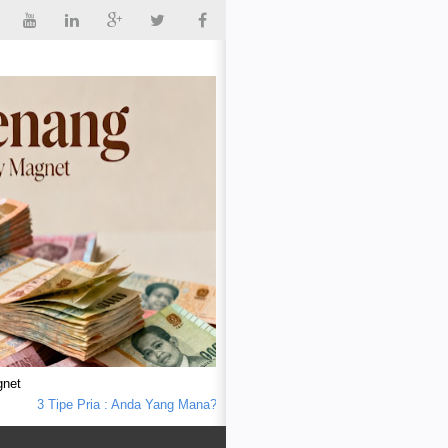
gnet
3 Tipe Pria : Anda Yang Mana?
Seorang Bapak Kena Batunya
Tips Terl