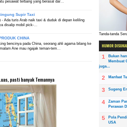
atu pesawat terbang yang berasal dar…
Bingung Supir Taxi
- Ada turis Arab naik taxi & duduk di depan keliling
nya disalip mobil pick-…
Tanda-tanda Se
 PRODUK CHINA
ing bencinya pada China, seorang ahli agama bilang ke
HUMOR DISUKA
nti malam Ane mau ngajak teman-tem…
Bukan han
Membuat O
juga...
Manfaat T
uas, pasti banyak Temannya
Sugeng E
Zaman Pan
Perawan D
Pola Pendi
USA