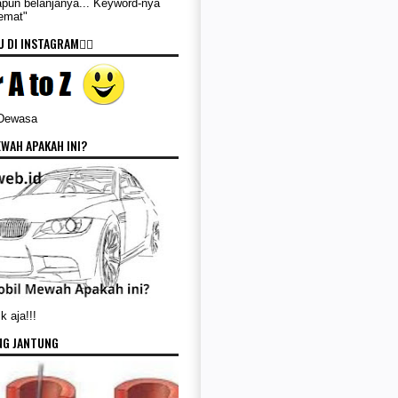
apun belanjanya... Keyword-nya
Hemat"
 DI INSTAGRAM👇🏻
 Dewasa
WAH APAKAH INI?
k aja!!!
NG JANTUNG