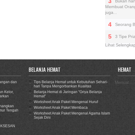
Bukan han
Membuat Orang
juga...
Seorang 
3 Tipe Pr
Lihat Selengk
BELANJA HEMAT
HEMAT
angan dan
Tips Belanja Hemat untuk Kebutuhan Sehari-
Memuat...
hari Tanpa Mengorbankan Kualitas
n Kelor,
Belanja Hemat di Jaringan "Griya Belanja
arkan
Hemat"
Worksheet Anak Paket Mengenal Huruf
enangkan
Worksheet Anak Paket Membaca
imur Tengah
Worksheet Anak Paket Mengenal Agama Islam
Sejak Dini
UKSESAN