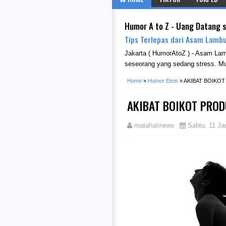
Humor A to Z - Uang Datang 
Tips Terlepas dari Asam Lambu
Jakarta ( HumorAtoZ ) - Asam La
seseorang yang sedang stress. Mu
Home
»
Humor Etnis
»
AKIBAT BOIKO
AKIBAT BOIKOT PROD
matahatinews
Sabtu, 11 Ja