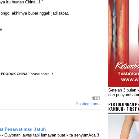
ya itu buatan China...!!"
go, akhirnya bubar nggak jadi rapat.
NA
T PRODUK CHINA
. Please share...!
Setelah 3 bulan 
dari penyumbata
NEXT
PERTOLONGAN P
Posting Lama
KAMBUH - FIRST 
at Pesawat mau Jatuh
 - Guyonan lawas tapi lumayan buat kita senyumAda 3