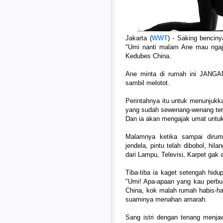
Jakarta (
WWT
) - Saking benciny
"Umi nanti malam Ane mau nga
Kedubes China.
Ane minta di rumah ini JANGA
sambil melotot.
Perintahnya itu untuk menunjukk
yang sudah sewenang-wenang ter
Dan ia akan mengajak umat unt
Malamnya ketika sampai dirum
jendela, pintu telah dibobol, hi
dari Lampu, Televisi, Karpet ga
Tiba-tiba ia kaget setengah hidu
"Umi! Apa-apaan yang kau perbu
China, kok malah rumah habis-h
suaminya menahan amarah.
Sang istri dengan tenang menja