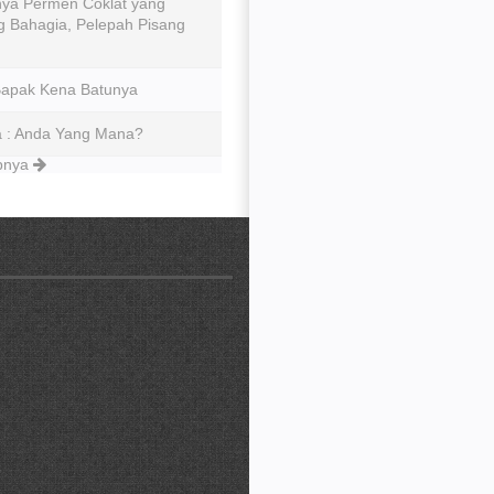
ya Permen Coklat yang
 Bahagia, Pelepah Pisang
Bapak Kena Batunya
ia : Anda Yang Mana?
apnya