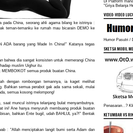
Di Platform man
"Griya Belanja 
VIDEO-VIDEO LUCU
a pada China, seorang ahli agama bilang ke istrinya :
jak teman-temanku ke rumah mau bicarain DEMO ke
Humor Pasutri /
N ADA barang yang Made In China!" Katanya tegas
SKETSA MOBIL ME
an bahwa dia sangat konsisten untuk memerangi China
hadap muslim Uighur itu.
uk MEMBOIKOT semua produk buatan China.
ah dengan rombongan temannya, ia kaget melihat
lang. Bahkan semua perabot gak ada sama sekali, mulai
k ada, semua kosong melompong!
p, saat muncul istrinya telanjang bulat menyambutnya.
Penasaran...? Kli
at ini! Ane hanya menyuruh membuang produk buatan
abisan, bahkan Ente bugil, udah BAHLUL ya?!" Bentak
KETUMBAR VS RI
wab : "Allah menciptakan langit bumi serta Adam dan