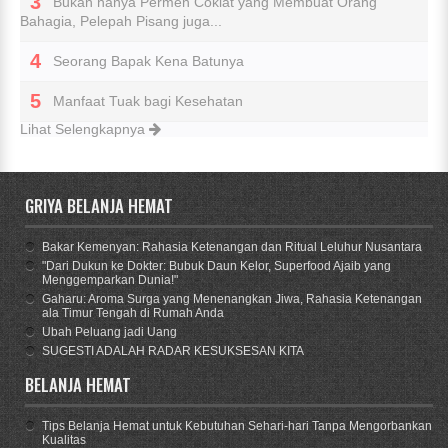
Bukan hanya Permen Coklat yang Membuat Orang
Bahagia, Pelepah Pisang juga...
Seorang Bapak Kena Batunya
Manfaat Tuak bagi Kesehatan
Lihat Selengkapnya
GRIYA BELANJA HEMAT
Bakar Kemenyan: Rahasia Ketenangan dan Ritual Leluhur Nusantara
"Dari Dukun ke Dokter: Bubuk Daun Kelor, Superfood Ajaib yang
Menggemparkan Dunia!"
Gaharu: Aroma Surga yang Menenangkan Jiwa, Rahasia Ketenangan
ala Timur Tengah di Rumah Anda
Ubah Peluang jadi Uang
SUGESTI ADALAH RADAR KESUKSESAN KITA
BELANJA HEMAT
Tips Belanja Hemat untuk Kebutuhan Sehari-hari Tanpa Mengorbankan
Kualitas