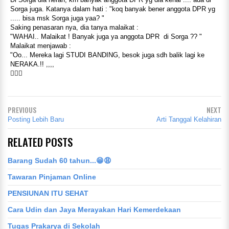
Sorga juga. Katanya dalam hati : "koq banyak bener anggota DPR yg
..... bisa msk Sorga juga yaa? "
Saking penasaran nya, dia tanya malaikat :
"WAHAI.. Malaikat ! Banyak juga ya anggota DPR di Sorga ?? "
Malaikat menjawab :
"Oo... Mereka lagi STUDI BANDING, besok juga sdh balik lagi ke
NERAKA.!! ,,,,

PREVIOUS
NEXT
Posting Lebih Baru
Arti Tanggal Kelahiran
RELATED POSTS
Barang Sudah 60 tahun...😁😩
Tawaran Pinjaman Online
PENSIUNAN ITU SEHAT
Cara Udin dan Jaya Merayakan Hari Kemerdekaan
Tugas Prakarya di Sekolah