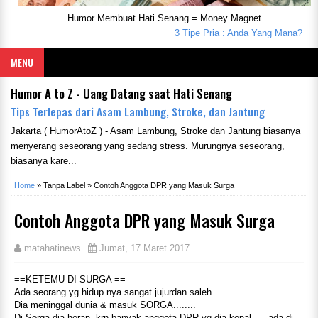
Humor Membuat Hati Senang = Money Magnet
3 Tipe Pria : Anda Yang Mana?
Seor
MENU
Humor A to Z - Uang Datang saat Hati Senang
Tips Terlepas dari Asam Lambung, Stroke, dan Jantung
Jakarta ( HumorAtoZ ) - Asam Lambung, Stroke dan Jantung biasanya
menyerang seseorang yang sedang stress. Murungnya seseorang,
biasanya kare...
Home
»
Tanpa Label
»
Contoh Anggota DPR yang Masuk Surga
Contoh Anggota DPR yang Masuk Surga
matahatinews
Jumat, 17 Maret 2017
==KETEMU DI SURGA ==
Ada seorang yg hidup nya sangat jujurdan saleh.
Dia meninggal dunia & masuk SORGA........
Di Sorga dia heran, krn banyak anggota DPR yg dia kenal .... ada di